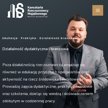
Przejdź
do
treści
Edukacja · Praktyka · Działalność branżowa
Działalność dydaktyczna i branżowa
Poza działalnością rzeczoznawczą angażuję się
również w edukację przyszłych specjalistów oraz
aktywność na rzecz środowiska zawodowego.
Prowadzę zajęcia dydaktyczne, praktyki zawodowe
oraz szkolenia, dzieląc się wiedzą i doświadczeniem
zdobytym w codziennej pracy.